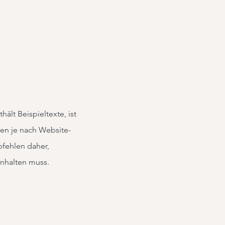
ält Beispieltexte, ist
ren je nach Website-
pfehlen daher,
inhalten muss.