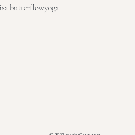
isa.butterflowyoga
© 2023 by derGreg.com