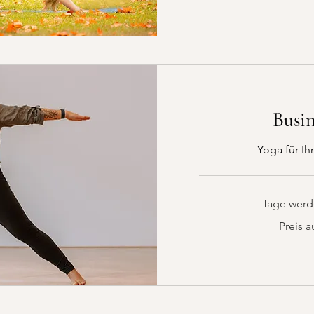
Busin
Yoga für I
Tage werde
Preis
Preis a
auf
Anfrage