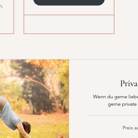
n,
Priva
Wenn du gerne lieber
gerne private
Preis
Preis a
auf
Anfrage