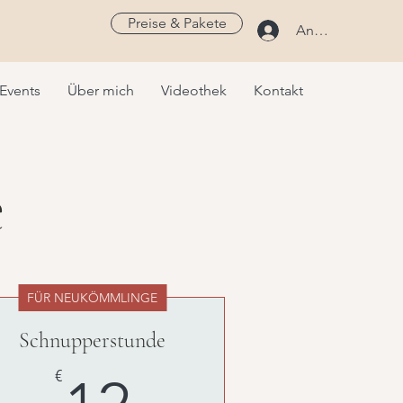
Preise & Pakete
Anmelden
Events
Über mich
Videothek
Kontakt
e
FÜR NEUKÖMMLINGE
Schnupperstunde
12€
€