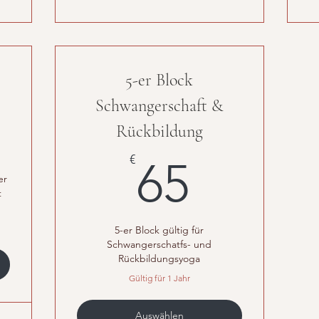
)
5-er Block
Schwangerschaft &
5€
Rückbildung
65€
€
65
er
t
5-er Block gültig für
Schwangerschatfs- und
Rückbildungsyoga
Gültig für 1 Jahr
Auswählen