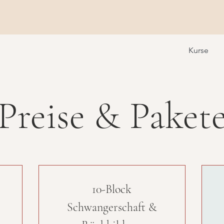
Kurse
Preise & Paket
10-Block
Schwangerschaft &
35€