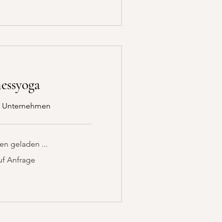
essyoga
hr Unternehmen
n geladen ...
uf Anfrage